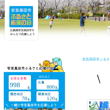
安芸高田市ふるさ
2025-8-5
998
800
78
120