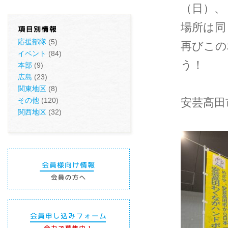
（日）、
場所は同
応援部隊
(5)
再びこの
イベント
(84)
う！
本部
(9)
広島
(23)
関東地区
(8)
その他
(120)
安芸高田
関西地区
(32)