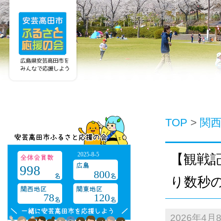
TOP
>
関
2025-8-5
【観戦
998
800
り数秒の
78
120
2026年4月