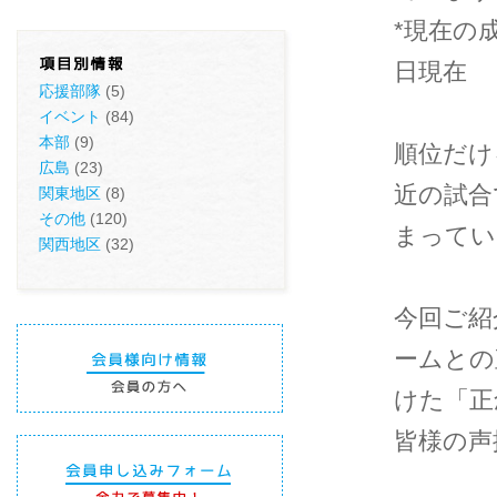
*現在の成
日現在
応援部隊
(5)
イベント
(84)
本部
(9)
順位だけ
広島
(23)
近の試合
関東地区
(8)
その他
(120)
まってい
関西地区
(32)
今回ご紹
ームとの
けた「正
皆様の声