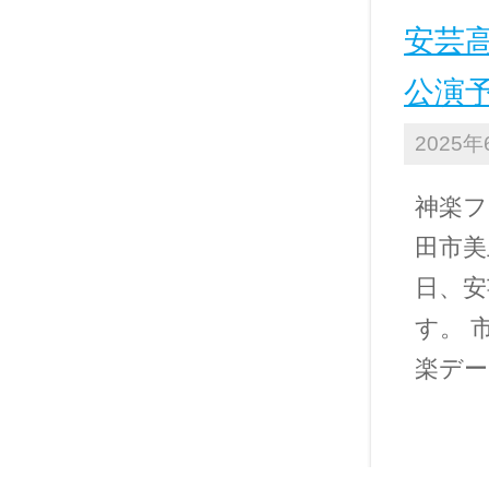
安芸
公演
2025年
神楽フ
田市美
日、安
す。 
楽デー