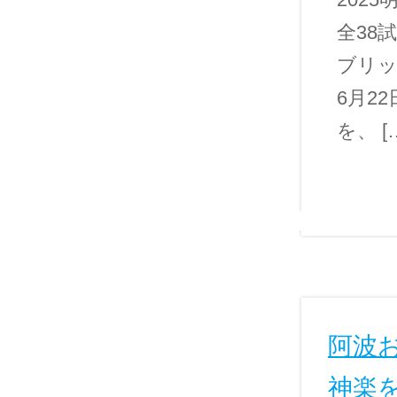
全38
ブリッ
6月2
を、 [
阿波
神楽