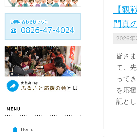
【観
門真
2026年
皆さま
て、先
ってき
を応援
記とし