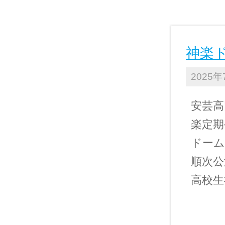
神楽
2025
安芸高
楽定期
ドーム
順次公
高校生