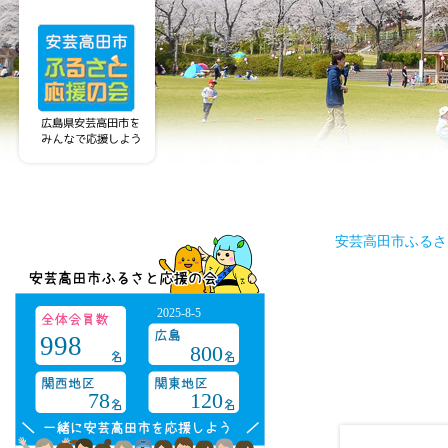
安芸高田市ふるさ
2025-8-5
998
800
78
120