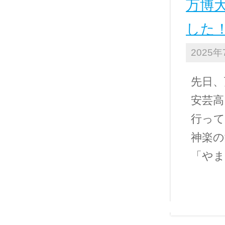
万博
した
2025
先日、
安芸高
行って
神楽の
「やま