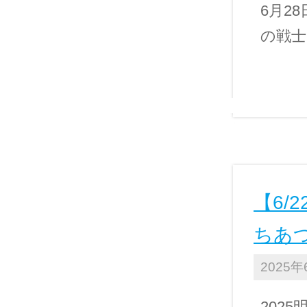
6月2
の戦士た
【6/
ちあ
2025年
202