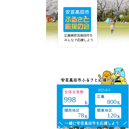
2025-8-5
998
800
78
120