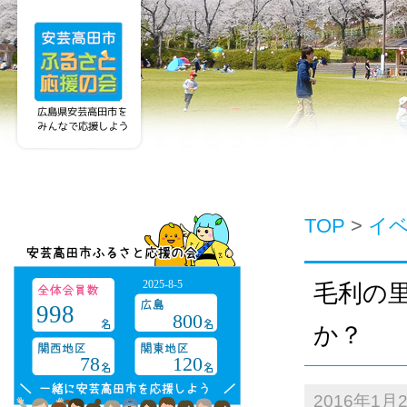
TOP
>
イ
2025-8-5
毛利の
998
800
か？
78
120
2016年1月