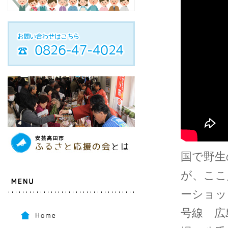
国で野生
が、ここ
ーショッ
号線 広