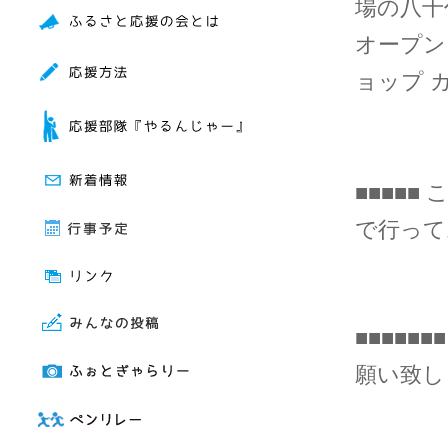
場の八千
オープン
ョップ
■■■■■
で行ってお
■■■■
願い致しま