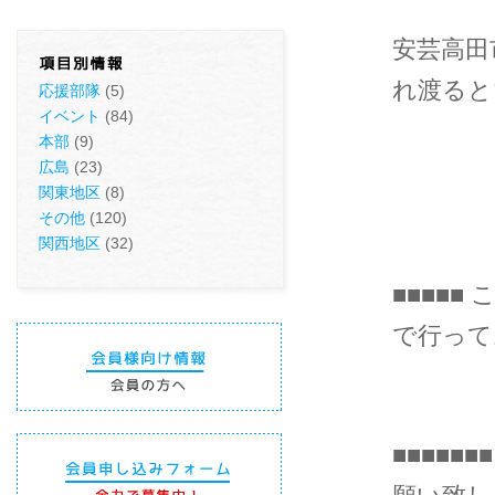
安芸高田
れ渡ると
応援部隊
(5)
イベント
(84)
本部
(9)
広島
(23)
関東地区
(8)
その他
(120)
関西地区
(32)
■■■■■
で行ってお
■■■■