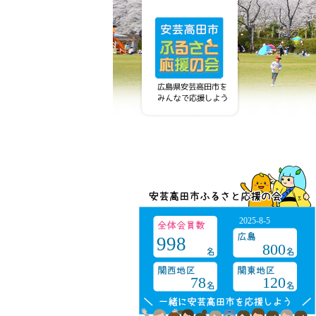
2025-8-5
998
800
78
120