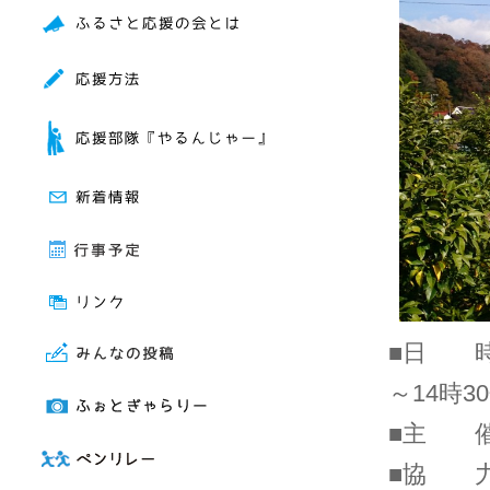
■日 
～14時
■主 
■協 