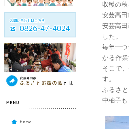
収穫の秋
安芸高田
安芸高田
した。
毎年一つ
かる作業
そこで、
す。
ふるさと
中柚子も