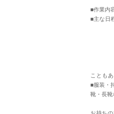
（昼
■作業内
■主な日
10
12
13
14
※天
こともあ
■服装・
靴・長靴
厚手
お持ちの