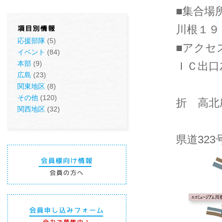
■集合場
川根１９
応援部隊
(5)
■アクセ
イベント
(84)
本部
(9)
ＩＣ出口
広島
(23)
JA広
関東地区
(8)
その他
(120)
折 高北
関西地区
(32)
左折、
県道32