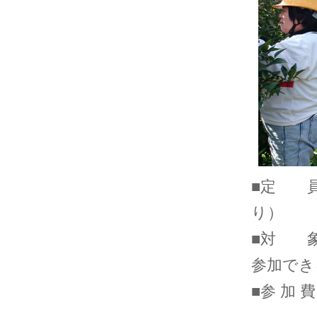
■定 員
り）
■対 
参加でき
■参 加 