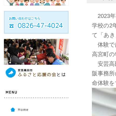
2023
学校の2
て「あき
体験で
高宮町の
安芸高
阪事務所
命体験を