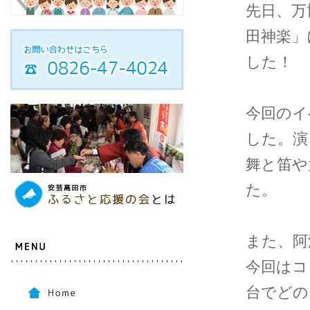
先日、万
田神楽」
した！
今回のイ
した。演
舞と笛や
た。
また、阿
今回はコ
台でどの