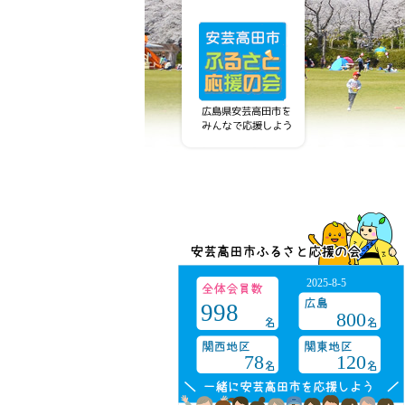
2025-8-5
998
800
78
120