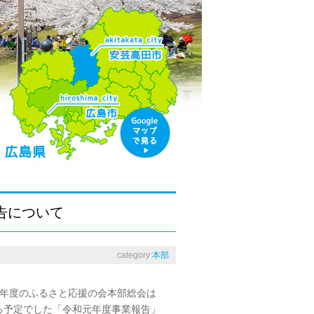
告について
category:
本部
2年度のふるさと応援の会本部総会は
る予定でした「令和元年度事業報告」