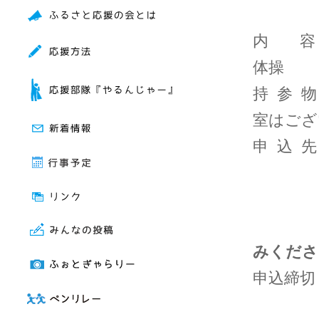
広島市
内 容 
体操
持 参 
室はござ
申 込 
FAX
Mail：sh
みくださ
申込締切 